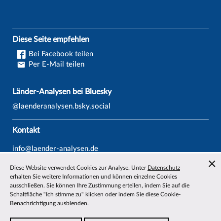
Diese Seite empfehlen
Bei Facebook teilen
Per E-Mail teilen
Länder-Analysen bei Bluesky
@laenderanalysen.bsky.social
Kontakt
info@laender-analysen.de
Tel.: 0421/218-69600
Diese Website verwendet Cookies zur Analyse. Unter
Datenschutz
Fax: 0421/218-69607
erhalten Sie weitere Informationen und können einzelne Cookies
ausschließen. Sie können Ihre Zustimmung erteilen, indem Sie auf die
Redaktionen
Schaltfläche "Ich stimme zu" klicken oder indem Sie diese Cookie-
Benachrichtigung ausblenden.
Wissenschaftliche Beiräte
Über die Länder-Analysen