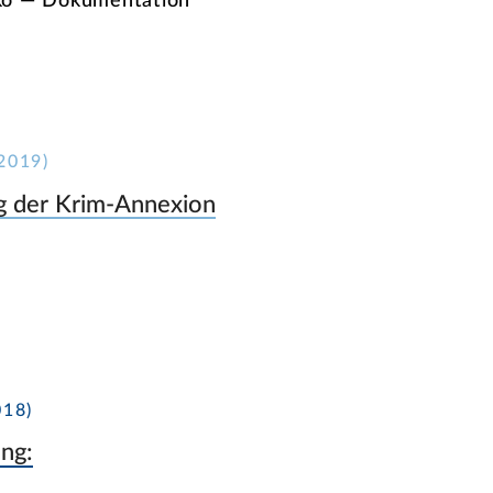
nko — Dokumentation
2019)
ag der Krim-Annexion
18)
ng: