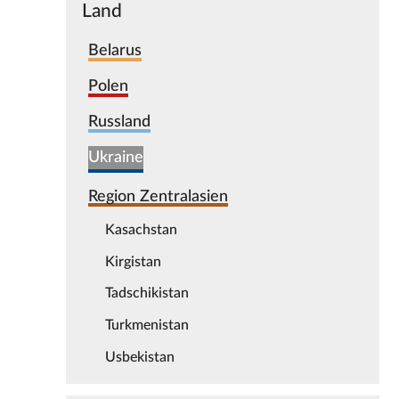
Land
Belarus
Polen
Russland
Ukraine
Region Zentralasien
Kasachstan
Kirgistan
Tadschikistan
Turkmenistan
Usbekistan