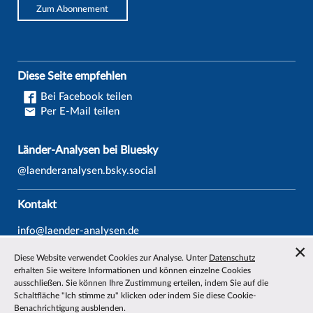
Zum Abonnement
Diese Seite empfehlen
Bei Facebook teilen
Per E-Mail teilen
Länder-Analysen bei Bluesky
@laenderanalysen.bsky.social
Kontakt
info@laender-analysen.de
Tel.: 0421/218-69600
Diese Website verwendet Cookies zur Analyse. Unter
Datenschutz
Fax: 0421/218-69607
erhalten Sie weitere Informationen und können einzelne Cookies
ausschließen. Sie können Ihre Zustimmung erteilen, indem Sie auf die
Redaktionen
Schaltfläche "Ich stimme zu" klicken oder indem Sie diese Cookie-
Benachrichtigung ausblenden.
Wissenschaftliche Beiräte