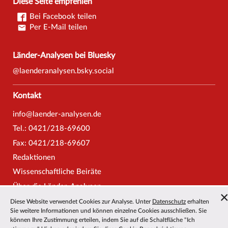
Diese Seite empfehlen
Bei Facebook teilen
Per E-Mail teilen
Länder-Analysen bei Bluesky
@laenderanalysen.bsky.social
Kontakt
info@laender-analysen.de
Tel.: 0421/218-69600
Fax: 0421/218-69607
Redaktionen
Wissenschaftliche Beiräte
Über die Länder-Analysen
Datenschutz
—
Impressum
—
Barrierefreiheit
Diese Website verwendet Cookies zur Analyse. Unter
Datenschutz
erhalten
Sie weitere Informationen und können einzelne Cookies ausschließen. Sie
können Ihre Zustimmung erteilen, indem Sie auf die Schaltfläche "Ich