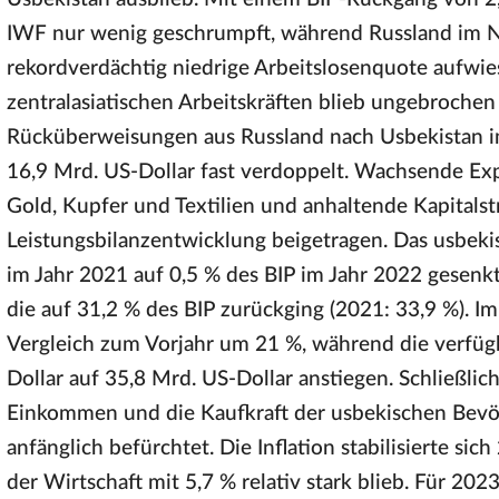
IWF nur wenig geschrumpft, während Russland im 
rekordverdächtig niedrige Arbeitslosenquote aufwies
zentralasiatischen Arbeitskräften blieb ungebrochen
Rücküberweisungen aus Russland nach Usbekistan im
16,9 Mrd. US-Dollar fast verdoppelt. Wachsende Ex
Gold, Kupfer und Textilien und anhaltende Kapitals
Leistungsbilanzentwicklung beigetragen. Das usbeki
im Jahr 2021 auf 0,5 % des BIP im Jahr 2022 gesenk
die auf 31,2 % des BIP zurückging (2021: 33,9 %).
Vergleich zum Vorjahr um 21 %, während die verfü
Dollar auf 35,8 Mrd. US-Dollar anstiegen. Schließlich
Einkommen und die Kaufkraft der usbekischen Bevölk
anfänglich befürchtet. Die Inflation stabilisierte s
der Wirtschaft mit 5,7 % relativ stark blieb. Für 20