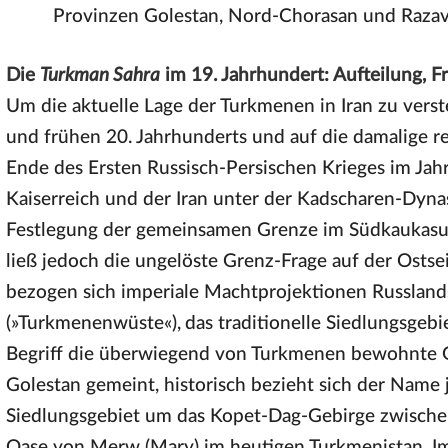
Provinzen Golestan, Nord-Chorasan und Razav
Die
Turkman Sahra
im 19. Jahrhundert: Aufteilung, 
Um die aktuelle Lage der Turkmenen in Iran zu verste
und frühen 20. Jahrhunderts und auf die damalige 
Ende des Ersten Russisch-Persischen Krieges im Jahr
Kaiserreich und der Iran unter der Kadscharen-Dynas
Festlegung der gemeinsamen Grenze im Südkaukasus
ließ jedoch die ungelöste Grenz-Frage auf der Ostse
bezogen sich imperiale Machtprojektionen Russlands
(»Turkmenenwüste«),
das traditionelle Siedlungsgeb
Begriff die überwiegend von Turkmenen bewohnte G
Golestan gemeint, historisch bezieht sich der Name
Siedlungsgebiet um das Kopet-Dag-Gebirge zwisch
Oase von Merw (Mary) im heutigen Turkmenistan. Im