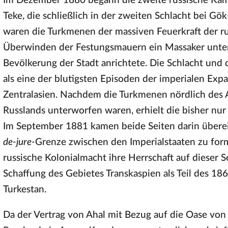
Im Dezember 1880 begann die zweite russische Kam
Teke, die schließlich in der zweiten Schlacht bei Gö
waren die Turkmenen der massiven Feuerkraft der r
Überwinden der Festungsmauern ein Massaker unter
Bevölkerung der Stadt anrichtete. Die Schlacht und 
als eine der blutigsten Episoden der imperialen Exp
Zentralasien. Nachdem die Turkmenen nördlich des A
Russlands unterworfen waren, erhielt die bisher nur
Im September 1881 kamen beide Seiten darin überein
de-jure-
Grenze zwischen den Imperialstaaten zu formal
russische Kolonialmacht ihre Herrschaft auf dieser 
Schaffung des Gebietes Transkaspien als Teil des 
Turkestan.
Da der Vertrag von Ahal mit Bezug auf die Oase vo