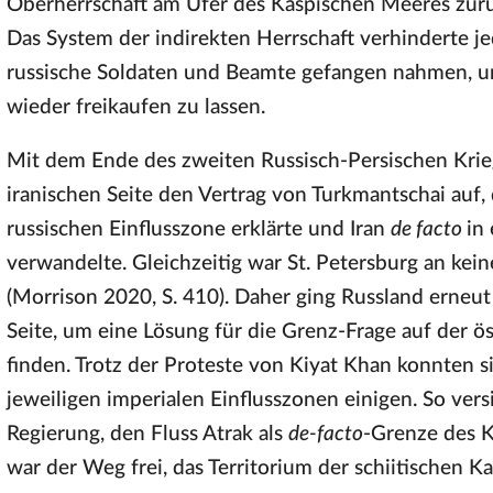
Oberherrschaft am Ufer des Kaspischen Meeres zurü
Das System der indirekten Herrschaft verhinderte j
russische Soldaten und Beamte gefangen nahmen, um
wieder freikaufen zu lassen.
Mit dem Ende des zweiten Russisch-Persischen Krieg
iranischen Seite den Vertrag von Turkmantschai auf,
russischen Einflusszone erklärte und Iran
de facto
in
verwandelte. Gleichzeitig war St. Petersburg an kei
(Morrison 2020, S. 410). Daher ging Russland erneut
Seite, um eine Lösung für die Grenz-Frage auf der ö
finden. Trotz der Proteste von Kiyat Khan konnten si
jeweiligen imperialen Einflusszonen einigen. So versi
Regierung, den Fluss Atrak als
de-facto
-Grenze des 
war der Weg frei, das Territorium der schiitischen K