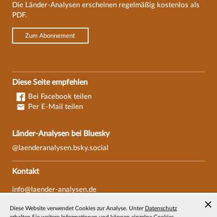
Die Länder-Analysen erscheinen regelmäßig kostenlos als
PDF.
Zum Abonnement
Diese Seite empfehlen
Bei Facebook teilen
Per E-Mail teilen
Länder-Analysen bei Bluesky
@laenderanalysen.bsky.social
Kontakt
info@laender-analysen.de
Tel.: 0421/218-69600
Diese Website verwendet Cookies zur Analyse. Unter
Datenschutz
Fax: 0421/218-69607