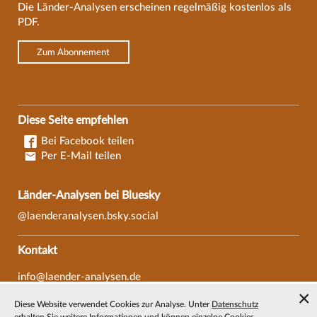
Die Länder-Analysen erscheinen regelmäßig kostenlos als
PDF.
Zum Abonnement
Diese Seite empfehlen
Bei Facebook teilen
Per E-Mail teilen
Länder-Analysen bei Bluesky
@laenderanalysen.bsky.social
Kontakt
info@laender-analysen.de
Tel.: 0421/218-69600
Diese Website verwendet Cookies zur Analyse. Unter
Datenschutz
Fax: 0421/218-69607