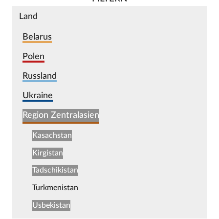
Land
Belarus
Polen
Russland
Ukraine
Region Zentralasien
Kasachstan
Kirgistan
Tadschikistan
Turkmenistan
Usbekistan