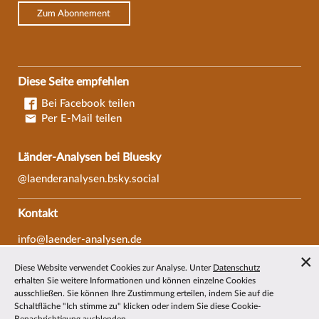
Zum Abonnement
Diese Seite empfehlen
Bei Facebook teilen
Per E-Mail teilen
Länder-Analysen bei Bluesky
@laenderanalysen.bsky.social
Kontakt
info@laender-analysen.de
Tel.: 0421/218-69600
Diese Website verwendet Cookies zur Analyse. Unter
Datenschutz
Fax: 0421/218-69607
erhalten Sie weitere Informationen und können einzelne Cookies
ausschließen. Sie können Ihre Zustimmung erteilen, indem Sie auf die
Redaktionen
Schaltfläche "Ich stimme zu" klicken oder indem Sie diese Cookie-