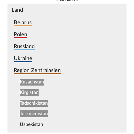
Land
Belarus
Polen
Russland
Ukraine
Region Zentralasien
Kasachstan
Kirgistan
Tadschikistan
Turkmenistan
Usbekistan