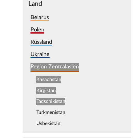
Land
Belarus
Polen
Russland
Ukraine
Region Zentralasien
Kasachstan
Kirgistan
Tadschikistan
Turkmenistan
Usbekistan