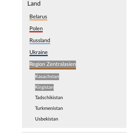
Land
Belarus
Polen
Russland
Ukraine
Region Zentralasien
Kasachstan
Kirgistan
Tadschikistan
Turkmenistan
Usbekistan