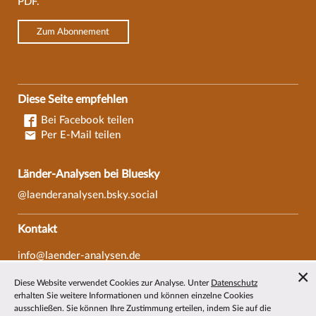
PDF.
Zum Abonnement
Diese Seite empfehlen
Bei Facebook teilen
Per E-Mail teilen
Länder-Analysen bei Bluesky
@laenderanalysen.bsky.social
Kontakt
info@laender-analysen.de
Tel.: 0421/218-69600
Diese Website verwendet Cookies zur Analyse. Unter
Datenschutz
Fax: 0421/218-69607
erhalten Sie weitere Informationen und können einzelne Cookies
ausschließen. Sie können Ihre Zustimmung erteilen, indem Sie auf die
Redaktionen