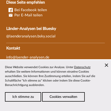
Diese Seite empfehlen
Bei Facebook teilen
Per E-Mail teilen
Länder-Analysen bei Bluesky
@laenderanalysen.bsky.social
Kontakt
info@laender-analysen.de
Tel.: 0421/218-69600
Diese Website verwendet Cookies zur Analyse. Unter
Datenschutz
Fax: 0421/218-69607
erhalten Sie weitere Informationen und können einzelne Cookies
ausschließen. Sie können Ihre Zustimmung erteilen, indem Sie auf die
Redaktionen
Schaltfläche "Ich stimme zu" klicken oder indem Sie diese Cookie-
Benachrichtigung ausblenden.
Wissenschaftliche Beiräte
Über die Länder-Analysen
Ich stimme zu
Cookies verwalten
Datenschutz
—
Impressum
—
Barrierefreiheit