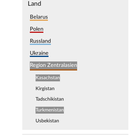
Land
Belarus
Polen
Russland
Ukraine
Region Zentralasien
Kasachstan
Kirgistan
Tadschikistan
Turkmenistan
Usbekistan