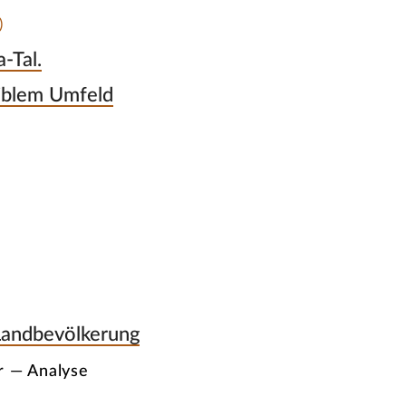
)
-Tal.
siblem Umfeld
 Landbevölkerung
r — Analyse