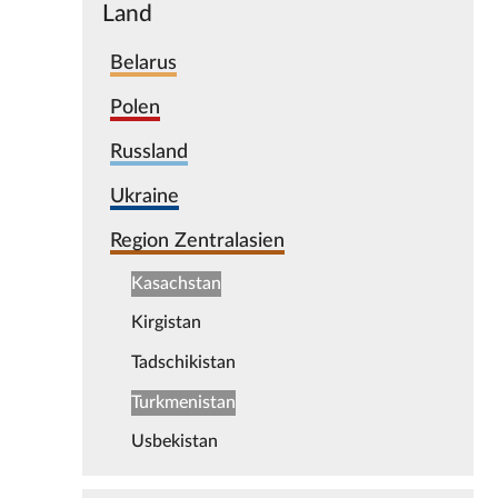
Land
Belarus
Polen
Russland
Ukraine
Region Zentralasien
Kasachstan
Kirgistan
Tadschikistan
Turkmenistan
Usbekistan