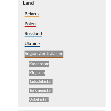
Land
Belarus
Polen
Russland
Ukraine
Region Zentralasien
Kasachstan
Kirgistan
Tadschikistan
Turkmenistan
Usbekistan