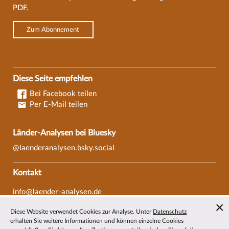
PDF.
Zum Abonnement
Diese Seite empfehlen
Bei Facebook teilen
Per E-Mail teilen
Länder-Analysen bei Bluesky
@laenderanalysen.bsky.social
Kontakt
info@laender-analysen.de
Tel.: 0421/218-69600
Diese Website verwendet Cookies zur Analyse. Unter
Datenschutz
Fax: 0421/218-69607
erhalten Sie weitere Informationen und können einzelne Cookies