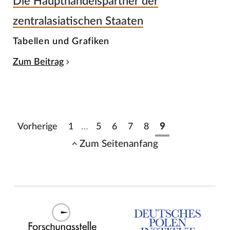
Die Haupthandelspartner der
zentralasiatischen Staaten
Tabellen und Grafiken
Zum Beitrag
Vorherige
1
…
5
6
7
8
9
Zum Seitenanfang