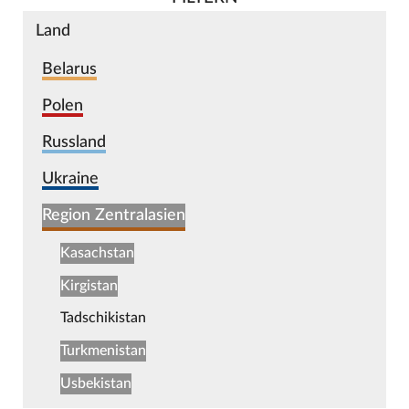
Land
Belarus
Polen
Russland
Ukraine
Region Zentralasien
Kasachstan
Kirgistan
Tadschikistan
Turkmenistan
Usbekistan