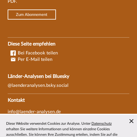
PDF.
Zum Abonnement
Diese Seite empfehlen
Bei Facebook teilen
Per E-Mail teilen
Länder-Analysen bei Bluesky
@laenderanalysen.bsky.social
Kontakt
info@laender-analysen.de
Tel.: 0421/218-69600
Diese Website verwendet Cookies zur Analyse. Unter
Datenschutz
Fax: 0421/218-69607
erhalten Sie weitere Informationen und können einzelne Cookies
ausschließen. Sie können Ihre Zustimmung erteilen, indem Sie auf die