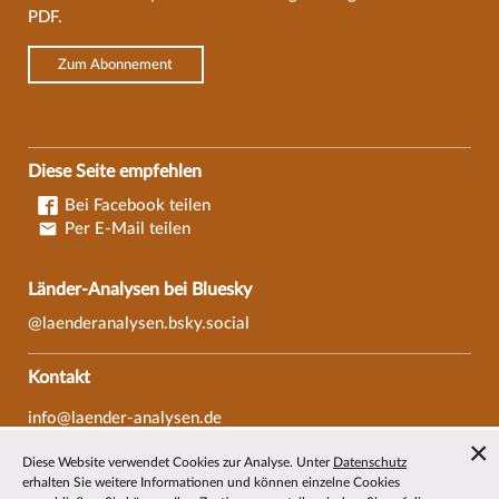
PDF.
Zum Abonnement
Diese Seite empfehlen
Bei Facebook teilen
Per E-Mail teilen
Länder-Analysen bei Bluesky
@laenderanalysen.bsky.social
Kontakt
info@laender-analysen.de
Tel.: 0421/218-69600
Diese Website verwendet Cookies zur Analyse. Unter
Datenschutz
Fax: 0421/218-69607
erhalten Sie weitere Informationen und können einzelne Cookies