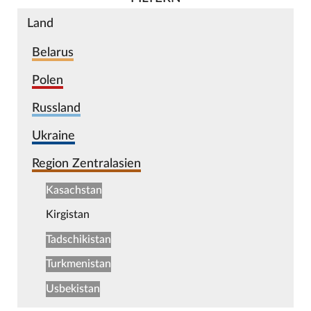
Land
Belarus
Polen
Russland
Ukraine
Region Zentralasien
Kasachstan
Kirgistan
Tadschikistan
Turkmenistan
Usbekistan