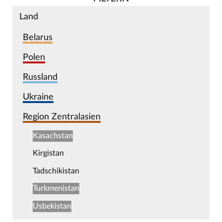
Land
Belarus
Polen
Russland
Ukraine
Region Zentralasien
Kasachstan
Kirgistan
Tadschikistan
Turkmenistan
Usbekistan