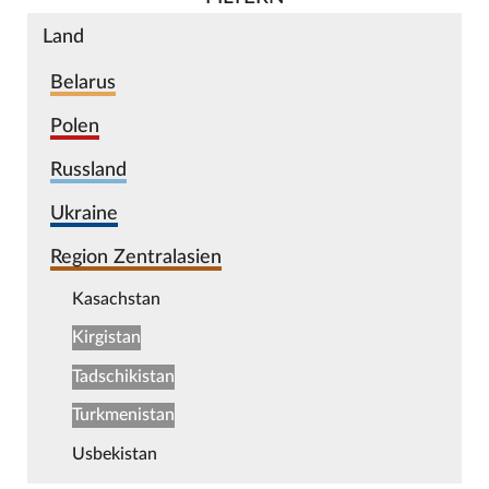
Land
Belarus
Polen
Russland
Ukraine
Region Zentralasien
Kasachstan
Kirgistan
Tadschikistan
Turkmenistan
Usbekistan