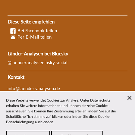
Diese Seite empfehlen
Bei Facebook teilen
Per E-Mail teilen
Länder-Analysen bei Bluesky
@laenderanalysen.bsky.social
Kontakt
info@laender-analysen.de
Tel.: 0421/218-69600
Diese Website verwendet Cookies zur Analyse. Unter
Datenschutz
Fax: 0421/218-69607
erhalten Sie weitere Informationen und können einzelne Cookies
ausschließen. Sie können Ihre Zustimmung erteilen, indem Sie auf die
Redaktionen
Schaltfläche "Ich stimme zu" klicken oder indem Sie diese Cookie-
Benachrichtigung ausblenden.
Wissenschaftliche Beiräte
Über die Länder-Analysen