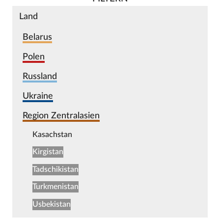
Land
Belarus
Polen
Russland
Ukraine
Region Zentralasien
Kasachstan
Kirgistan
Tadschikistan
Turkmenistan
Usbekistan