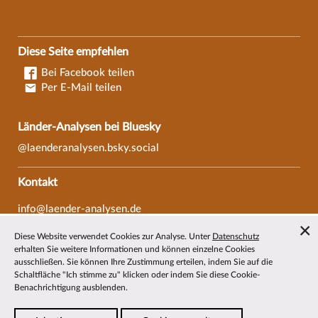
Diese Seite empfehlen
Bei Facebook teilen
Per E-Mail teilen
Länder-Analysen bei Bluesky
@laenderanalysen.bsky.social
Kontakt
info@laender-analysen.de
Tel.: 0421/218-69600
Diese Website verwendet Cookies zur Analyse. Unter
Datenschutz
Fax: 0421/218-69607
erhalten Sie weitere Informationen und können einzelne Cookies
ausschließen. Sie können Ihre Zustimmung erteilen, indem Sie auf die
Redaktionen
Schaltfläche "Ich stimme zu" klicken oder indem Sie diese Cookie-
Benachrichtigung ausblenden.
Wissenschaftliche Beiräte
Über die Länder-Analysen