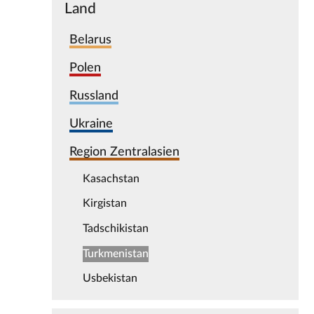
Land
Belarus
Polen
Russland
Ukraine
Region Zentralasien
Kasachstan
Kirgistan
Tadschikistan
Turkmenistan
Usbekistan