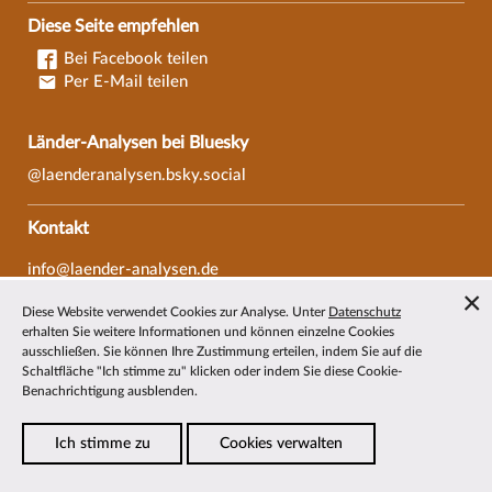
Diese Seite empfehlen
Bei Facebook teilen
Per E-Mail teilen
Länder-Analysen bei Bluesky
@laenderanalysen.bsky.social
Kontakt
info@laender-analysen.de
Tel.: 0421/218-69600
Diese Website verwendet Cookies zur Analyse. Unter
Datenschutz
Fax: 0421/218-69607
erhalten Sie weitere Informationen und können einzelne Cookies
ausschließen. Sie können Ihre Zustimmung erteilen, indem Sie auf die
Redaktionen
Schaltfläche "Ich stimme zu" klicken oder indem Sie diese Cookie-
Benachrichtigung ausblenden.
Wissenschaftliche Beiräte
Über die Länder-Analysen
Ich stimme zu
Cookies verwalten
Datenschutz
—
Impressum
—
Barrierefreiheit