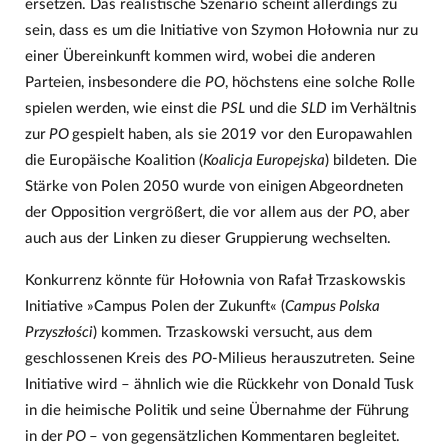
ersetzen. Das realistische Szenario scheint allerdings zu
sein, dass es um die Initiative von Szymon Hołownia nur zu
einer Übereinkunft kommen wird, wobei die anderen
Parteien, insbesondere die
PO
, höchstens eine solche Rolle
spielen werden, wie einst die
PSL
und die
SLD
im Verhältnis
zur
PO
gespielt haben, als sie 2019 vor den Europawahlen
die Europäische Koalition (
Koalicja Europejska
) bildeten. Die
Stärke von Polen 2050 wurde von einigen Abgeordneten
der Opposition vergrößert, die vor allem aus der
PO
, aber
auch aus der Linken zu dieser Gruppierung wechselten.
Konkurrenz könnte für Hołownia von Rafał Trzaskowskis
Initiative »Campus Polen der Zukunft« (
Campus Polska
Przyszłości
) kommen. Trzaskowski versucht, aus dem
geschlossenen Kreis des
PO
-Milieus herauszutreten. Seine
Initiative wird – ähnlich wie die Rückkehr von Donald Tusk
in die heimische Politik und seine Übernahme der Führung
in der
PO
– von gegensätzlichen Kommentaren begleitet.