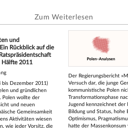
Zum Weiterlesen
ten und
Ein Rückblick auf die
Ratspräsidentschaft
n Hälfte 2011
ang
Der Regierungsbericht »Mł
Versuch dar, die junge Gen
i bis Dezember 2011)
kommunistische Polen nich
elen und gründlichen
Transformationsphase nac
Polen wollte der
Jugend kennzeichnet der b
sicht und neuen
Bildung und Status, hohe
opäische Gemeinsamkeit
Optimismus, Pragmatismus 
lens Aktivitäten wiesen
hatte der Massenkonsum v
, wie jeder Vorsitz, die