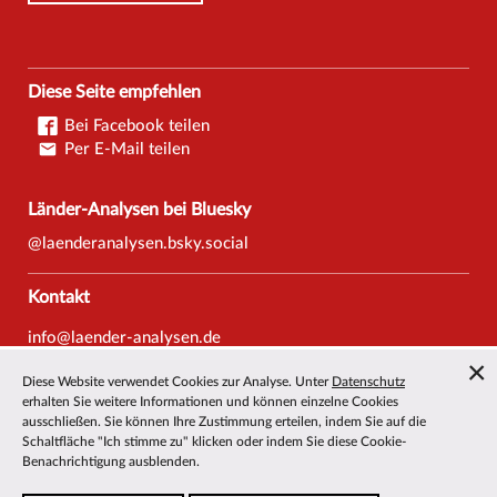
Diese Seite empfehlen
Bei Facebook teilen
Per E-Mail teilen
Länder-Analysen bei Bluesky
@laenderanalysen.bsky.social
Kontakt
info@laender-analysen.de
Tel.: 0421/218-69600
Diese Website verwendet Cookies zur Analyse. Unter
Datenschutz
Fax: 0421/218-69607
erhalten Sie weitere Informationen und können einzelne Cookies
ausschließen. Sie können Ihre Zustimmung erteilen, indem Sie auf die
Redaktionen
Schaltfläche "Ich stimme zu" klicken oder indem Sie diese Cookie-
Benachrichtigung ausblenden.
Wissenschaftliche Beiräte
Über die Länder-Analysen