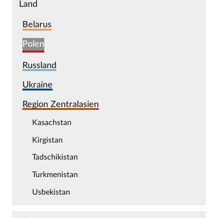
Land
Belarus
Polen
Russland
Ukraine
Region Zentralasien
Kasachstan
Kirgistan
Tadschikistan
Turkmenistan
Usbekistan