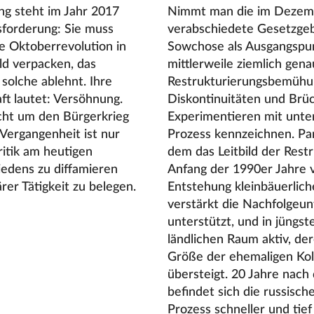
ng steht im Jahr 2017
Nimmt man die im Dezembe
sforderung: Sie muss
verabschiedete Gesetzgeb
e Oktoberrevolution in
Sowchose als Ausgangspunk
ld verpacken, das
mittlerweile ziemlich gena
 solche ablehnt. Ihre
Restrukturierungsbemühung
ft lautet: Versöhnung.
Diskontinuitäten und Brüc
cht um den Bürgerkrieg
Experimentieren mit unte
Vergangenheit ist nur
Prozess kennzeichnen. Pa
itik am heutigen
dem das Leitbild der Rest
iedens zu diffamieren
Anfang der 1990er Jahre v
rer Tätigkeit zu belegen.
Entstehung kleinbäuerlich
verstärkt die Nachfolgeu
unterstützt, und in jüngs
ländlichen Raum aktiv, de
Größe der ehemaligen Kol
übersteigt. 20 Jahre nach
befindet sich die russisc
Prozess schneller und tie