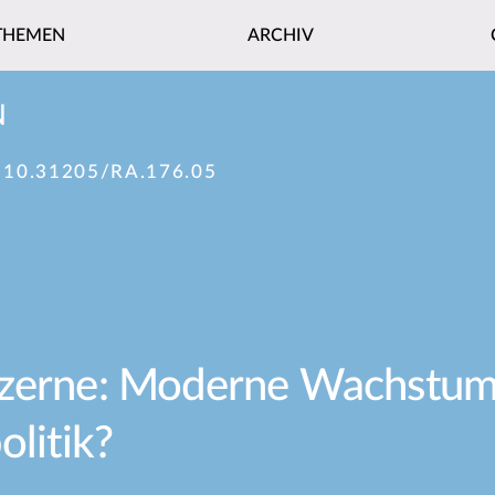
THEMEN
ARCHIV
N
:
10.31205/RA.176.05
nzerne: Moderne Wachstum
olitik?