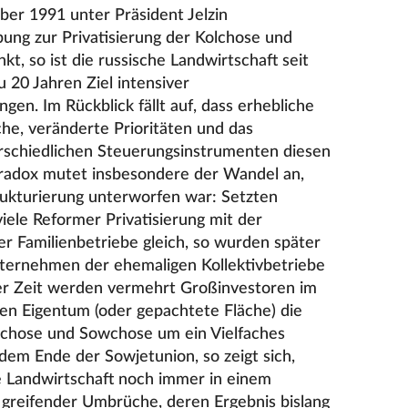
r 1991 unter Präsident Jelzin
ung zur Privatisierung der Kolchose und
t, so ist die russische Landwirtschaft seit
u 20 Jahren Ziel intensiver
en. Im Rückblick fällt auf, dass erhebliche
he, veränderte Prioritäten und das
rschiedlichen Steuerungsinstrumenten diesen
radox mutet insbesondere der Wandel an,
rukturierung unterworfen war: Setzten
iele Reformer Privatisierung mit der
er Familienbetriebe gleich, so wurden später
nternehmen der ehemaligen Kollektivbetriebe
ter Zeit werden vermehrt Großinvestoren im
ren Eigentum (oder gepachtete Fläche) die
chose und Sowchose um ein Vielfaches
 dem Ende der Sowjetunion, so zeigt sich,
he Landwirtschaft noch immer in einem
f greifender Umbrüche, deren Ergebnis bislang