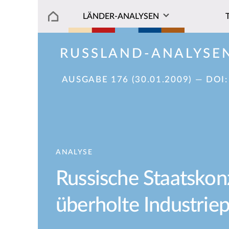
LÄNDER-ANALYSEN
RUSSLAND-ANALYSE
AUSGABE 176 (30.01.2009)
— DOI
ANALYSE
Russische Staatsko
überholte Industriep