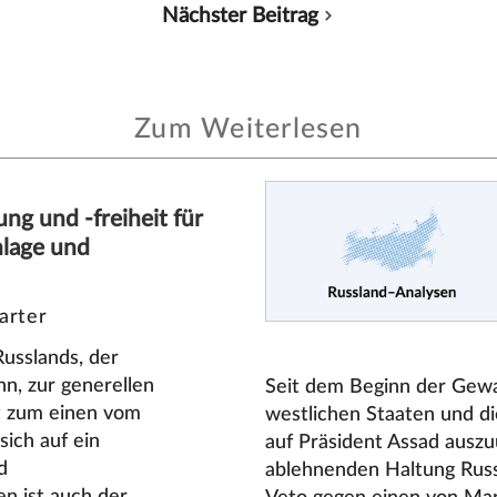
Nächster Beitrag
Zum Weiterlesen
ung und -freiheit für
hlage und
arter
usslands, der
nn, zur generellen
Seit dem Beginn der Gewa
gt zum einen vom
westlichen Staaten und di
sich auf ein
auf Präsident Assad auszu
d
ablehnenden Haltung Russl
n ist auch der