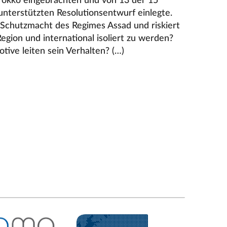
okko eingebrachten und von 13 der 15
 unterstützten Resolutionsentwurf einlegte.
Schutzmacht des Regimes Assad und riskiert
egion und international isoliert zu werden?
ive leiten sein Verhalten? (…)