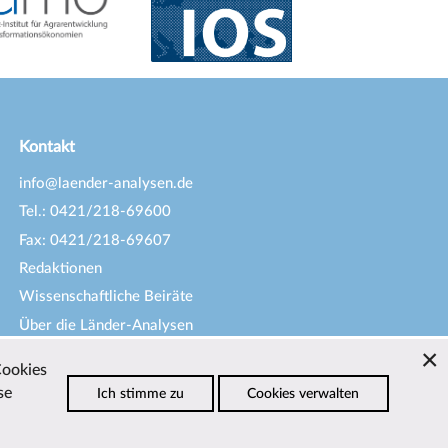
Kontakt
info@laender-analysen.de
Tel.: 0421/218-69600
Fax: 0421/218-69607
Redaktionen
Wissenschaftliche Beiräte
Über die Länder-Analysen
Datenschutz
—
Impressum
—
Cookies
Barrierefreiheit
se
Ich stimme zu
Cookies verwalten