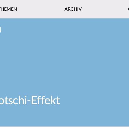
THEMEN
ARCHIV
N
otschi-Effekt