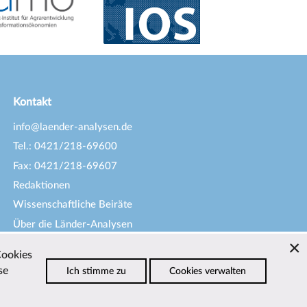
Kontakt
info@laender-analysen.de
Tel.: 0421/218-69600
Fax: 0421/218-69607
Redaktionen
Wissenschaftliche Beiräte
Über die Länder-Analysen
Datenschutz
—
Impressum
—
Cookies
Barrierefreiheit
se
Ich stimme zu
Cookies verwalten