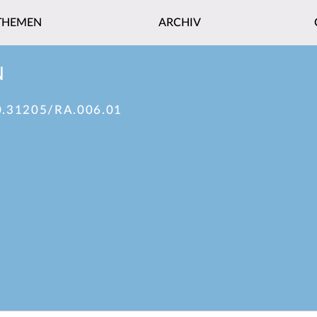
THEMEN
ARCHIV
N
0.31205/RA.006.01