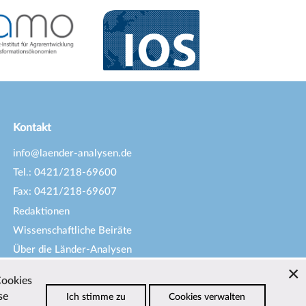
Kontakt
info@laender-analysen.de
Tel.: 0421/218-69600
Fax: 0421/218-69607
Redaktionen
Wissenschaftliche Beiräte
Über die Länder-Analysen
Datenschutz
—
Impressum
—
Cookies
Barrierefreiheit
se
Ich stimme zu
Cookies verwalten