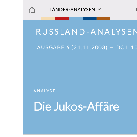
LÄNDER-ANALYSEN
RUSSLAND-ANALYSE
AUSGABE 6 (21.11.2003)
— DOI:
1
ANALYSE
Die Jukos-Affäre