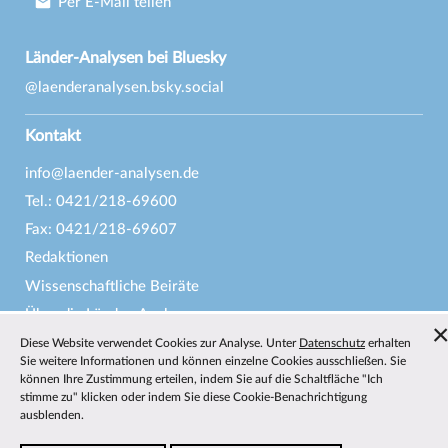
Per E-Mail teilen
Länder-Analysen bei Bluesky
@laenderanalysen.bsky.social
Kontakt
info@laender-analysen.de
Tel.: 0421/218-69600
Fax: 0421/218-69607
Redaktionen
Wissenschaftliche Beiräte
Über die Länder-Analysen
Datenschutz
—
Impressum
—
Barrierefreiheit
Diese Website verwendet Cookies zur Analyse. Unter
Datenschutz
erhalten
Sie weitere Informationen und können einzelne Cookies ausschließen. Sie
können Ihre Zustimmung erteilen, indem Sie auf die Schaltfläche "Ich
stimme zu" klicken oder indem Sie diese Cookie-Benachrichtigung
ausblenden.