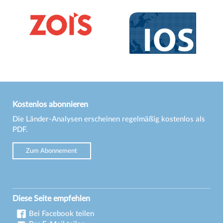
Kostenlos abonnieren
Die Länder-Analysen erscheinen regelmäßig kostenlos als
PDF.
Zum Abonnement
Diese Seite empfehlen
Bei Facebook teilen