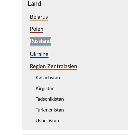
Land
Belarus
Polen
Russland
Ukraine
Region Zentralasien
Kasachstan
Kirgistan
Tadschikistan
Turkmenistan
Usbekistan