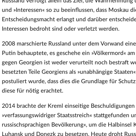
Russland verfolgt allein das Ziel, die Wahrnehmung
und »Interessen« so zu beeinflussen, dass Moskau di
Entscheidungsmacht erlangt und darüber entscheidet
Interessen bedroht sind oder verletzt werden.
2008 marschierte Russland unter dem Vorwand eine
Putin behauptete, es geschehe ein »Völkermord« am 
gegen Georgien ist weder verurteilt noch bestraft 
besetzten Teile Georgiens als »unabhängige Staaten
postuliert wurde, dass dies die Grundlage für Schu
diese für nötig erachtet.
2014 brachte der Kreml einseitige Beschuldigungen v
»verfassungswidriger Staatsstreich« stattgefunden 
russischsprachigen Bevölkerung«, um die Halbinsel K
Luhansk und Donezk zu besetzen. Heute droht Russ