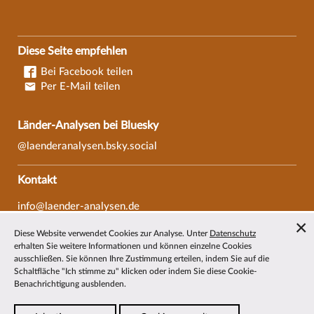
Diese Seite empfehlen
Bei Facebook teilen
Per E-Mail teilen
Länder-Analysen bei Bluesky
@laenderanalysen.bsky.social
Kontakt
info@laender-analysen.de
Tel.: 0421/218-69600
Diese Website verwendet Cookies zur Analyse. Unter
Datenschutz
Fax: 0421/218-69607
erhalten Sie weitere Informationen und können einzelne Cookies
ausschließen. Sie können Ihre Zustimmung erteilen, indem Sie auf die
Redaktionen
Schaltfläche "Ich stimme zu" klicken oder indem Sie diese Cookie-
Benachrichtigung ausblenden.
Wissenschaftliche Beiräte
Über die Länder-Analysen