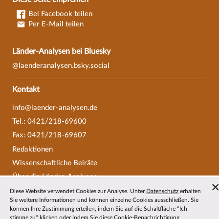
Bei Facebook teilen
Per E-Mail teilen
Länder-Analysen bei Bluesky
@laenderanalysen.bsky.social
Kontakt
info@laender-analysen.de
Tel.: 0421/218-69600
Fax: 0421/218-69607
Redaktionen
Wissenschaftliche Beiräte
Über die Länder-Analysen
Datenschutz
—
Impressum
—
Barrierefreiheit
Diese Website verwendet Cookies zur Analyse. Unter
Datenschutz
erhalten
Sie weitere Informationen und können einzelne Cookies ausschließen. Sie
können Ihre Zustimmung erteilen, indem Sie auf die Schaltfläche "Ich
stimme zu" klicken oder indem Sie diese Cookie-Benachrichtigung