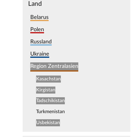
Land
Belarus
Polen
Russland
Ukraine
Region Zentralasien
Kasachstan
Kirgistan
Tadschikistan
Turkmenistan
Usbekistan