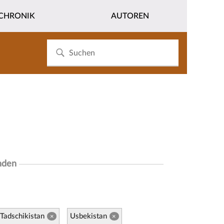
CHRONIK
AUTOREN
nden
Tadschikistan
Usbekistan
×
×