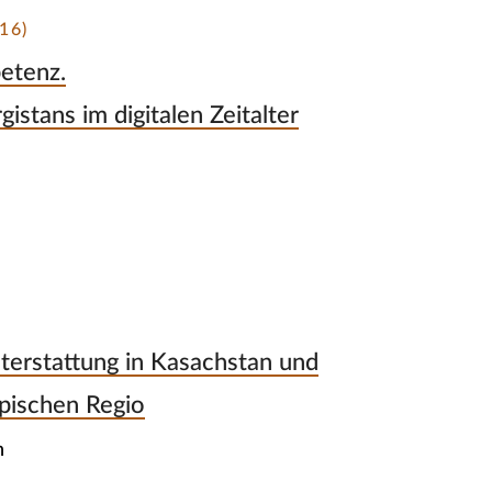
16)
etenz.
istans im digitalen Zeitalter
erstattung in Kasachstan und
spischen Regio
n