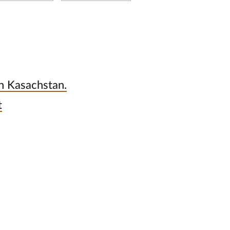
in Kasachstan.
t