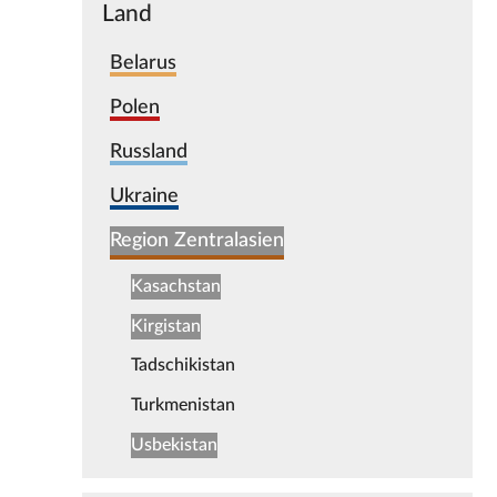
Land
Belarus
Polen
Russland
Ukraine
Region Zentralasien
Kasachstan
Kirgistan
Tadschikistan
Turkmenistan
Usbekistan