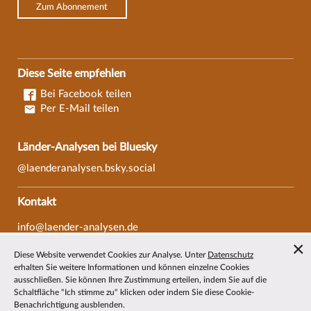
Zum Abonnement
Diese Seite empfehlen
Bei Facebook teilen
Per E-Mail teilen
Länder-Analysen bei Bluesky
@laenderanalysen.bsky.social
Kontakt
info@laender-analysen.de
Tel.: 0421/218-69600
Diese Website verwendet Cookies zur Analyse. Unter
Datenschutz
Fax: 0421/218-69607
erhalten Sie weitere Informationen und können einzelne Cookies
ausschließen. Sie können Ihre Zustimmung erteilen, indem Sie auf die
Redaktionen
Schaltfläche "Ich stimme zu" klicken oder indem Sie diese Cookie-
Benachrichtigung ausblenden.
Wissenschaftliche Beiräte