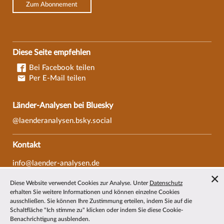
Zum Abonnement
Diese Seite empfehlen
Bei Facebook teilen
Per E-Mail teilen
Länder-Analysen bei Bluesky
@laenderanalysen.bsky.social
Kontakt
info@laender-analysen.de
Tel.: 0421/218-69600
Diese Website verwendet Cookies zur Analyse. Unter
Datenschutz
Fax: 0421/218-69607
erhalten Sie weitere Informationen und können einzelne Cookies
ausschließen. Sie können Ihre Zustimmung erteilen, indem Sie auf die
Redaktionen
Schaltfläche "Ich stimme zu" klicken oder indem Sie diese Cookie-
Benachrichtigung ausblenden.
Wissenschaftliche Beiräte