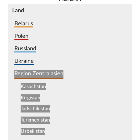
Land
Belarus
Polen
Russland
Ukraine
Region Zentralasien
Kasachstan
Kirgistan
Tadschikistan
Turkmenistan
Usbekistan