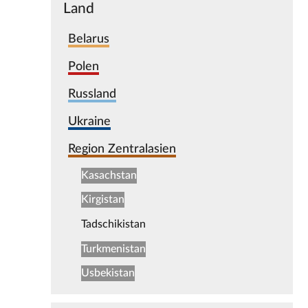
Land
Belarus
Polen
Russland
Ukraine
Region Zentralasien
Kasachstan
Kirgistan
Tadschikistan
Turkmenistan
Usbekistan