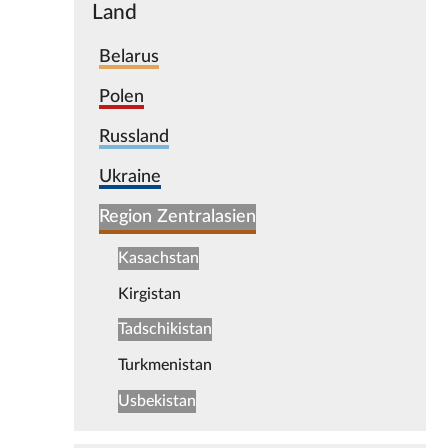
Land
Belarus
Polen
Russland
Ukraine
Region Zentralasien
Kasachstan
Kirgistan
Tadschikistan
Turkmenistan
Usbekistan