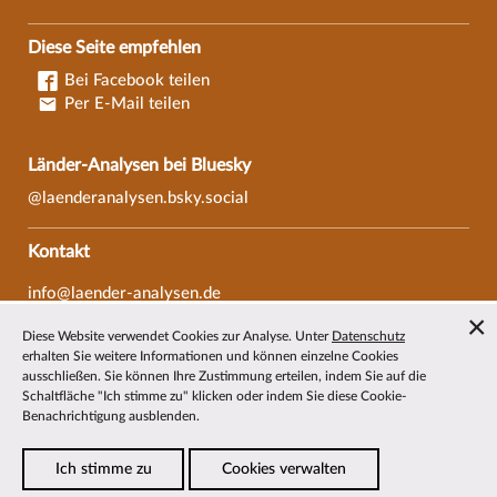
Diese Seite empfehlen
Bei Facebook teilen
Per E-Mail teilen
Länder-Analysen bei Bluesky
@laenderanalysen.bsky.social
Kontakt
info@laender-analysen.de
Tel.: 0421/218-69600
Diese Website verwendet Cookies zur Analyse. Unter
Datenschutz
Fax: 0421/218-69607
erhalten Sie weitere Informationen und können einzelne Cookies
ausschließen. Sie können Ihre Zustimmung erteilen, indem Sie auf die
Redaktionen
Schaltfläche "Ich stimme zu" klicken oder indem Sie diese Cookie-
Benachrichtigung ausblenden.
Wissenschaftliche Beiräte
Über die Länder-Analysen
Ich stimme zu
Cookies verwalten
Datenschutz
—
Impressum
—
Barrierefreiheit